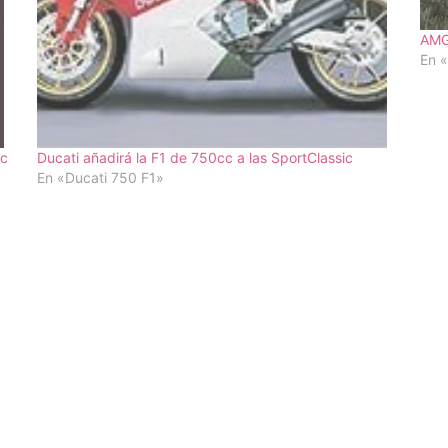
AMG 
En 
ic
Ducati añadirá la F1 de 750cc a las SportClassic
En «Ducati 750 F1»