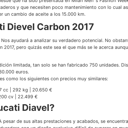
desde que ha sido presentada en Milan Men´s Fashion Week
aderos y que necesiten poco mantenimiento con lo cual as
r un cambio de aceite a los 15.000 km.
i Dievel Carbon 2017
. Nos ayudará a analizar su verdadero potencial. No obsta
 2017, pero quizás este sea el que más se le acerca aunqu
dición limitada, tan solo se han fabricado 750 unidades. D
80.000 euros.
es como los siguientes con precios muy similares:
7 cc | 292 kg | 20.650 €
 200 cv | 22.499 €
ucati Diavel?
A pesar de sus altas prestaciones y acabados, se encuentra
duradero con un diseño exclusivo difícil de superar en mu