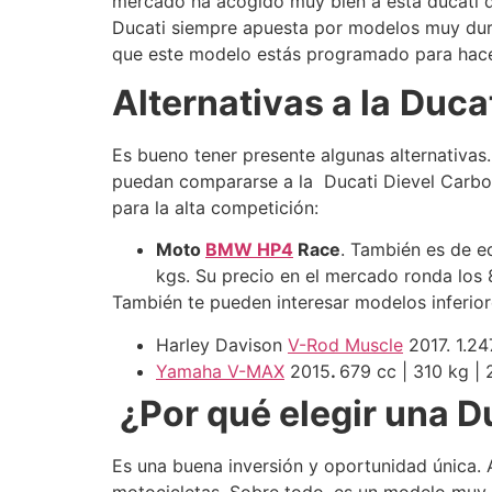
mercado ha acogido muy bien a esta ducati 
Ducati siempre apuesta por modelos muy dur
que este modelo estás programado para hace
Alternativas a la
Ducat
Es bueno tener presente algunas alternativas
puedan compararse a la Ducati Dievel Carbon
para la alta competición:
Moto
BMW HP4
Race
. También es de e
kgs. Su precio en el mercado ronda los 
También te pueden interesar modelos inferior
Harley Davison
V-Rod Muscle
2017. 1.24
Yamaha V-MAX
2015
.
679 cc | 310 kg |
¿Por qué elegir una D
Es una buena inversión y oportunidad única. 
motocicletas. Sobre todo, es un modelo muy 