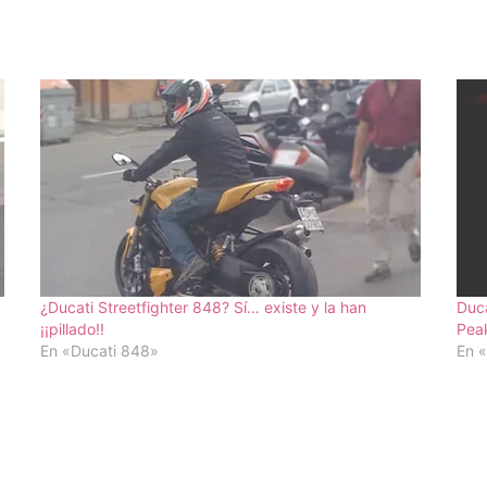
¿Ducati Streetfighter 848? Sí… existe y la han
Duca
¡¡pillado!!
Peak
En «Ducati 848»
En «