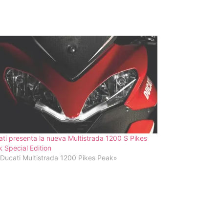
ti presenta la nueva Multistrada 1200 S Pikes
 Special Edition
Ducati Multistrada 1200 Pikes Peak»