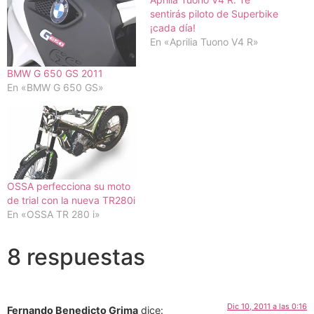
sentirás piloto de Superbike
¡cada día!
En «Aprilia Tuono V4 R»
BMW G 650 GS 2011
En «BMW G 650 GS»
OSSA perfecciona su moto
de trial con la nueva TR280i
En «OSSA TR 280 i»
8 respuestas
Dic 10, 2011 a las 0:16
Fernando Benedicto Grima
dice: