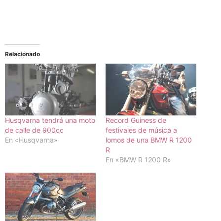
Relacionado
Husqvarna tendrá una moto
Record Guiness de
de calle de 900cc
festivales de música a
En «Husqvarna»
lomos de una BMW R 1200
R
En «BMW R 1200 R»