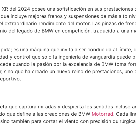
0 XR del 2024 posee una sofisticación en sus prestaciones
 que incluye mejores frenos y suspensiones de más alto ni
extraordinario rendimiento del motor. Las pinzas de freno 
onio del legado de BMW en competición, traducido a una má
da; es una máquina que invita a ser conducida al límite, q
ad y control que solo la ingeniería de vanguardia puede p
sucede cuando la pasión por la excelencia de BMW toma fo
r, sino que ha creado un nuevo reino de prestaciones, uno
eportivo.
a
a que captura miradas y despierta los sentidos incluso an
ticado que define a las creaciones de BMW
Motorrad
. Cada lí
sino también para cortar el viento con precisión quirúrgica