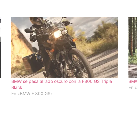
BMW se pasa al lado oscuro con la F800 GS Triple
BMW
Black
En 
En «BMW F 800 GS»