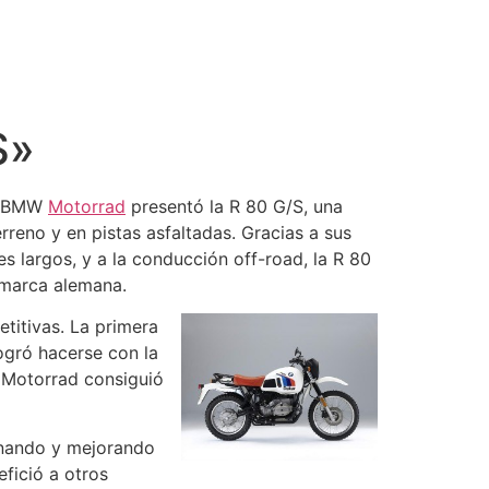
S»
do BMW
Motorrad
presentó la R 80 G/S, una
eno y en pistas asfaltadas. Gracias a sus
s largos, y a la conducción off-road, la R 80
 marca alemana.
titivas. La primera
logró hacerse con la
W Motorrad consiguió
inando y mejorando
fició a otros