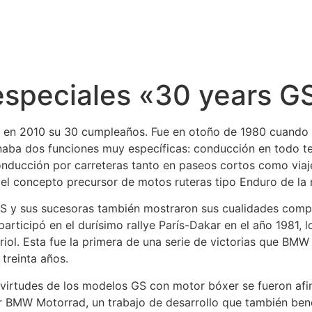
speciales «30 years G
 en 2010 su 30 cumpleaños. Fue en otoño de 1980 cuan
ba dos funciones muy específicas: conducción en todo terr
onducción por carreteras tanto en paseos cortos como viaje
 el concepto precursor de motos ruteras tipo Enduro de la
/S y sus sucesoras también mostraron sus cualidades compe
articipó en el durísimo rallye París-Dakar en el año 1981, 
riol. Esta fue la primera de una serie de victorias que BM
 treinta años.
s virtudes de los modelos GS con motor bóxer se fueron af
 BMW Motorrad, un trabajo de desarrollo que también bene