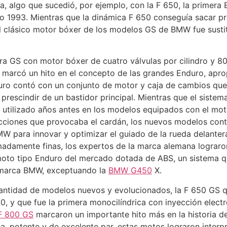
, algo que sucedió, por ejemplo, con la F 650, la primera
o 1993. Mientras que la dinámica F 650 conseguía sacar pr
 el clásico motor bóxer de los modelos GS de BMW fue sust
a GS con motor bóxer de cuatro válvulas por cilindro y 80
marcó un hito en el concepto de las grandes Enduro, aprop
duro contó con un conjunto de motor y caja de cambios que
 prescindir de un bastidor principal. Mientras que el sist
o utilizado años antes en los modelos equipados con el mo
reacciones que provocaba el cardán, los nuevos modelos con
BMW para innovar y optimizar el guiado de la rueda delante
madamente finas, los expertos de la marca alemana lograron
moto tipo Enduro del mercado dotada de ABS, un sistema qu
 marca BMW, exceptuando la
BMW G450
X.
antidad de modelos nuevos y evolucionados, la F 650 GS q
00, y que fue la primera monocilíndrica con inyección electr
F 800 GS
marcaron un importante hito más en la historia 
nea, potente y de excelente par, estas motos lograron inte