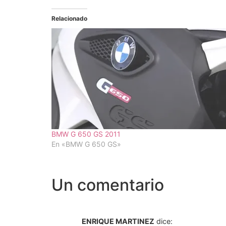
Relacionado
BMW G 650 GS 2011
En «BMW G 650 GS»
Un comentario
ENRIQUE MARTINEZ
dice: