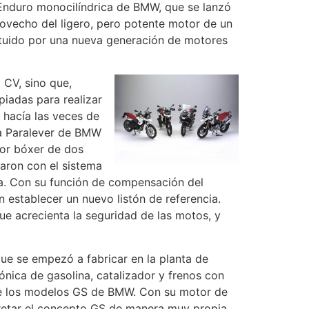
 Enduro monocilíndrica de BMW, que se lanzó
ovecho del ligero, pero potente motor de un
ituido por una nueva generación de motores
 CV, sino que,
iadas para realizar
 hacía las veces de
ema Paralever de BMW
tor bóxer de dos
taron con el sistema
ra. Con su función de compensación del
 establecer un nuevo listón de referencia.
e acrecienta la seguridad de las motos, y
ue se empezó a fabricar en la planta de
ónica de gasolina, catalizador y frenos con
de los modelos GS de BMW. Con su motor de
rpretar el concepto GS de manera muy propia,