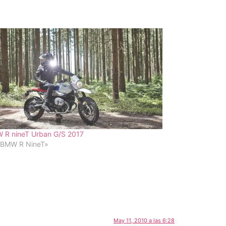
 R nineT Urban G/S 2017
«BMW R NineT»
May 11, 2010 a las 6:28