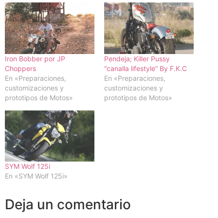
Iron Bobber por JP
Pendeja; Killer Pussy
Choppers
“canalla lifestyle” By F.K.C
En «Preparaciones,
En «Preparaciones,
customizaciones y
customizaciones y
prototipos de Motos»
prototipos de Motos»
SYM Wolf 125i
En «SYM Wolf 125i»
Deja un comentario