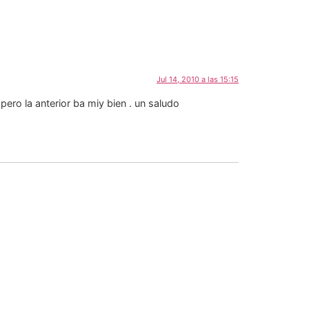
Jul 14, 2010 a las 15:15
ro la anterior ba miy bien . un saludo