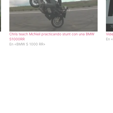
Chris teach McNeil practicando stunt con una BMW
Vid
S1000RR
En 
En «BMW S 1000 RR»