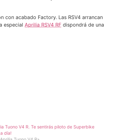
ón con acabado Factory. Las RSV4 arrancan
la especial
Aprilia RSV4 RF
dispondrá de una
lia Tuono V4 R. Te sentirás piloto de Superbike
a día!
Aprilia Tuono V4 R»