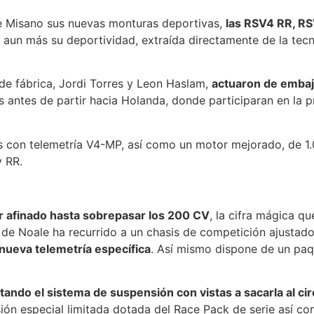
 de Misano sus nuevas monturas deportivas,
las RSV4 RR, RS
un más su deportividad, extraída directamente de la tecno
 de fábrica, Jordi Torres y Leon Haslam,
actuaron de embaja
s antes de partir hacia Holanda, donde participaran en la pr
 con telemetría V4-MP, así como un motor mejorado, de 1.0
y RR.
 afinado hasta sobrepasar los 200 CV
, la cifra mágica q
a de Noale ha recurrido a un chasis de competición ajustado
nueva telemetría específica
. Así mismo dispone de un paq
tando el sistema de suspensión con vistas a sacarla al cir
rsión especial limitada dotada del Race Pack de serie así