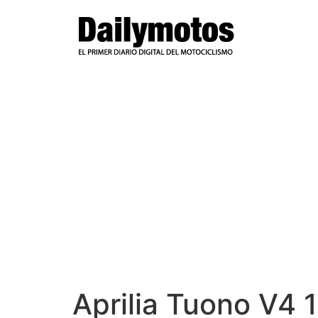
Ir
al
contenido
Aprilia Tuono V4 