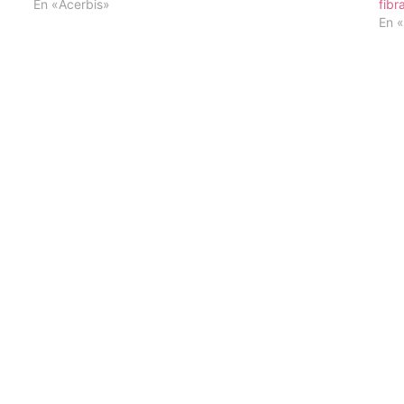
En «Acerbis»
fibr
En 