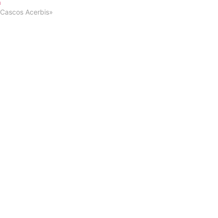
a
«Cascos Acerbis»