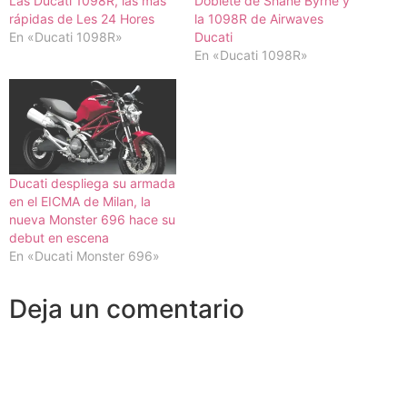
Las Ducati 1098R, las más
Doblete de Shane Byrne y
rápidas de Les 24 Hores
la 1098R de Airwaves
En «Ducati 1098R»
Ducati
En «Ducati 1098R»
Ducati despliega su armada
en el EICMA de Milan, la
nueva Monster 696 hace su
debut en escena
En «Ducati Monster 696»
Deja un comentario