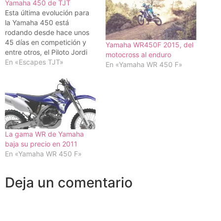
Yamaha 450 de TJT
Esta última evolución para
la Yamaha 450 está
rodando desde hace unos
45 días en competición y
Yamaha WR450F 2015, del
entre otros, el Piloto Jordi
motocross al enduro
Farrés Sabaté actual
En «Escapes TJT»
En «Yamaha WR 450 F»
Campeón de Catalunya de
Enduro y piloto que recibe
el apoyo de Toni Elías
Racing (concesionario
Yamaha) es uno de los
pilotos que ya lleva…
La gama WR de Yamaha
baja su precio en 2011
En «Yamaha WR 450 F»
Deja un comentario