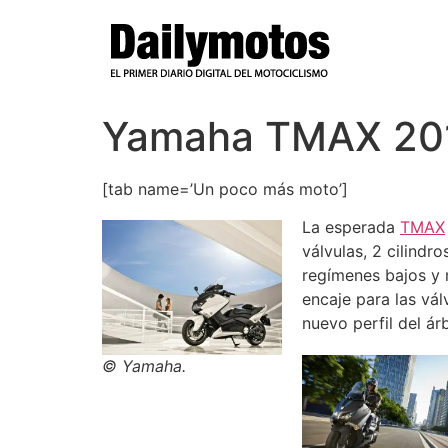
Ir
al
contenido
Yamaha TMAX 20
[tab name=’Un poco más moto’]
La esperada
TMAX
válvulas, 2 cilind
regímenes bajos y 
encaje para las vá
nuevo perfil del ár
© Yamaha.