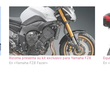
Rizoma presenta su kit exclusivo para Yamaha FZ8
Equ
En «Yamaha FZ8 Fazer»
En 