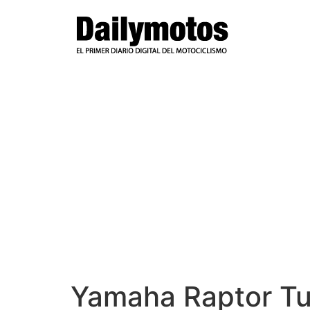
Ir
al
contenido
Yamaha Raptor T