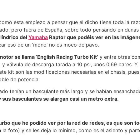
 como esta empiezo a pensar que el dicho tiene toda la ra
ado, pero fuera de España, sobre todo pensando en dunas 
líndrico del
Yamaha
Raptor que podéis ver en las imágenes,
acar eso de un ‘mono’ no es moco de pavo.
motor se llama ‘English Racing Turbo Kit’
y entre otras co
l y válvula de descarga tarada a 10 psi, unos 0,69 bares. 
ste kit son las modificaciones necesarias en el chasis, pue
oble de potencia.
o tenían un basculante más largo y se habían ensanchado l
y sus basculantes se alargan casi un metro extra
.
turbo que he podido ver por la red de redes, es que son t
la foto) y se les deja lo mínimo, como es el asiento y part