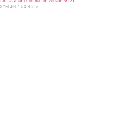
Jet 4, ahora también en versión 50 2T
«SYM Jet 4 50 R 2T»