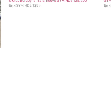
Motos Bordoy lanza el nuevo SYM HD2 125/200
SYM 
En «SYM HD2 125»
En 