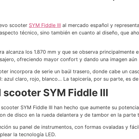
uevo scooter
SYM Fiddle III
al mercado español y representa
el aspecto técnico, sino también en cuanto al diseño, que ah
a alcanza los 1.870 mm y que se observa principalmente en 
sajero, ofreciendo mayor confort y dando una imagen aún m
oter incorpora de serie un baúl trasero, donde cabe un cas
: azul claro, rojo, blanco… La tapicería, por su parte, es d
 scooter SYM Fiddle III
l scooter SYM Fiddle III han hecho que aumente su potencia
on de disco en la rueda delantera y de tambor en la parte t
ción su panel de instrumentos, con formas ovaladas y fácil
plear la tecnología LED.