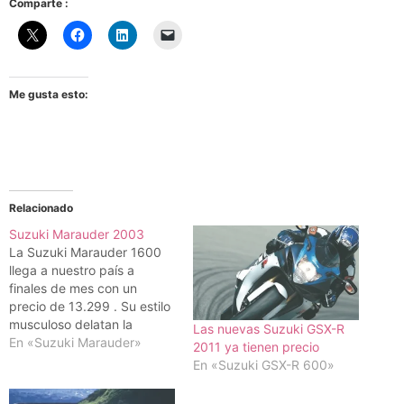
Comparte :
Me gusta esto:
Relacionado
Suzuki Marauder 2003
La Suzuki Marauder 1600
llega a nuestro país a
finales de mes con un
precio de 13.299 . Su estilo
musculoso delatan la
Las nuevas Suzuki GSX-R
potencia y prestaciones de
En «Suzuki Marauder»
2011 ya tienen precio
esta custom de Suzuki. Con
En «Suzuki GSX-R 600»
una posición de conducción
cómoda ya que el asiento