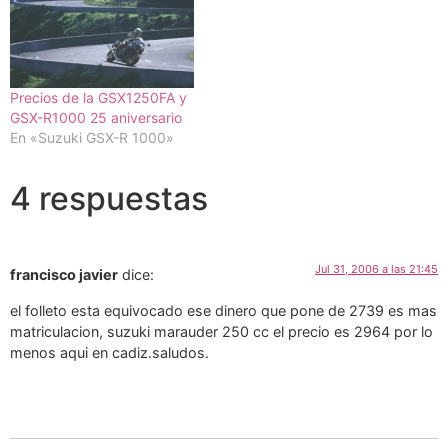
está a tan sólo 700mm del
suelo, la Marauder…
Precios de la GSX1250FA y
GSX-R1000 25 aniversario
En «Suzuki GSX-R 1000»
4 respuestas
Jul 31, 2006 a las 21:45
francisco javier
dice:
el folleto esta equivocado ese dinero que pone de 2739 es mas
matriculacion, suzuki marauder 250 cc el precio es 2964 por lo
menos aqui en cadiz.saludos.