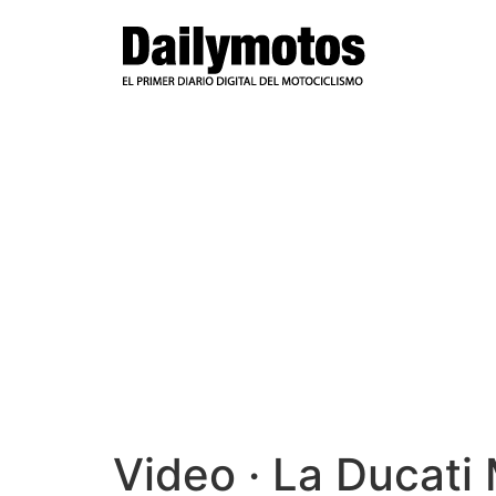
Ir
al
contenido
Video · La Ducati 