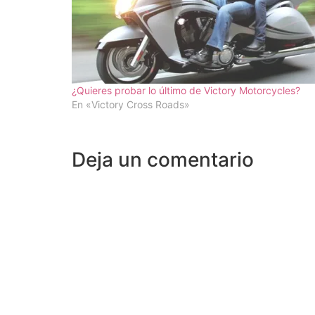
¿Quieres probar lo último de Victory Motorcycles?
En «Victory Cross Roads»
Deja un comentario