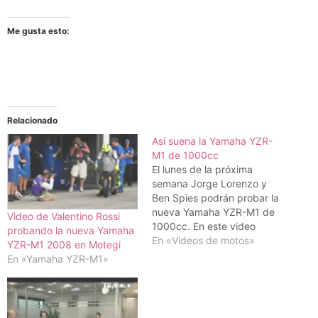
Me gusta esto:
Relacionado
Así suena la Yamaha YZR-
M1 de 1000cc
El lunes de la próxima
semana Jorge Lorenzo y
Ben Spies podrán probar la
nueva Yamaha YZR-M1 de
Video de Valentino Rossi
1000cc. En este video
probando la nueva Yamaha
puedes oir cómo suena la
En «Videos de motos»
YZR-M1 2008 en Motegi
que será próxima montura
En «Yamaha YZR-M1»
del mallorquín en el Mundial
de MotoGP 2012.