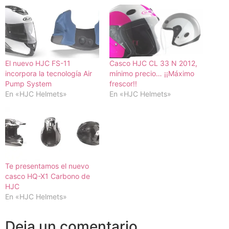
El nuevo HJC FS-11
Casco HJC CL 33 N 2012,
incorpora la tecnología Air
mínimo precio… ¡¡Máximo
Pump System
frescor!!
En «HJC Helmets»
En «HJC Helmets»
Te presentamos el nuevo
casco HQ-X1 Carbono de
HJC
En «HJC Helmets»
Deja un comentario