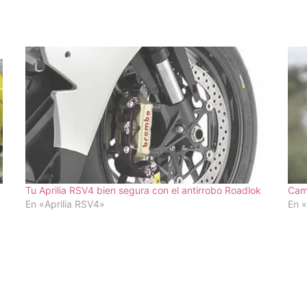
Tu Aprilia RSV4 bien segura con el antirrobo Roadlok
Camd
En «Aprilia RSV4»
En «