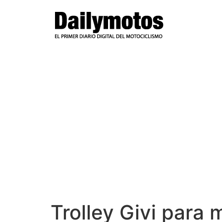
Ir
al
contenido
Trolley Givi para 