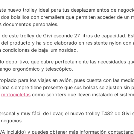
te nuevo trolley ideal para tus desplazamientos de negocio
 dos bolsillos con cremallera que permiten acceder de un
os documentos personales.
de este trolley de Givi esconde 27 litros de capacidad. E
del producto y ha sido elaborado en resistente nylon con 
n condiciones de baja luminosidad.
tilo deportivo, que cubre perfectamente las necesidades que
 mango ergonómico y telescópico.
opiado para los viajes en avión, pues cuenta con las medi
aliana siempre tiene presente que sus bolsas se ajusten sin 
n
motocicletas
como scooters que lleven instalado el siste
sonal y muy fácil de llevar, el nuevo trolley T482 de Givi e
 negocios.
VA incluido) y puedes obtener más información contactando