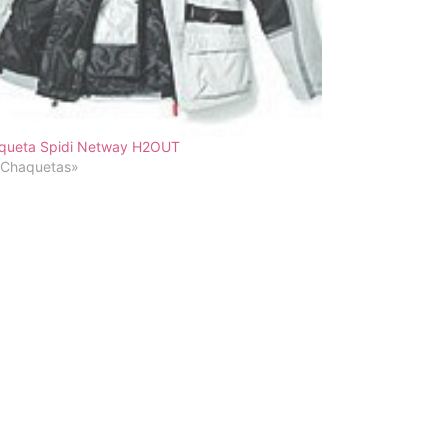
queta Spidi Netway H2OUT
«Chaquetas»