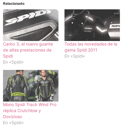
Relacionado
Carbo 3, el nuevo guante
Todas las novedades de la
de altas prestaciones de
gama Spidi 2011
Spidi
En «Spidi»
En «Spidi»
Mono Spidi Track Wind Pro
réplica Crutchlow y
Dovizioso
En «Spidi»