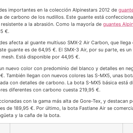
es importantes en la colección Alpinestars 2012 de
guant
a de carbono de los nudillos. Este guante está confeccionad
y resistente a la abrasión. Como la mayoría de
guantes Alpi
5 €.
des afecta al guante multiuso SMX-2 Air Carbon, que llega
 este guante es de 64,95 €. El SMX-3 Air, por su parte, es
y mesh. Está disponible por 44,95 €.
un nuevo color con predominio del blanco y detalles en neg
 €. También llegan con nuevos colores las S-MX5, unas bo
tada con detalles de carbono. La bota S-MX5 básica está d
ores diferentes con carbono cuesta 219,95 €.
ccionadas con la gama más alta de Gore-Tex, y destacan po
 de 189,95 €. Por último, la bota Fastlane Air se comerci
ngüeta y la caña de la bota.