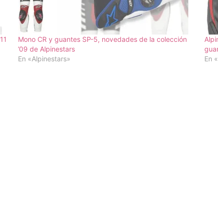
011
Mono CR y guantes SP-5, novedades de la colección
Alpi
’09 de Alpinestars
gua
En «Alpinestars»
En «