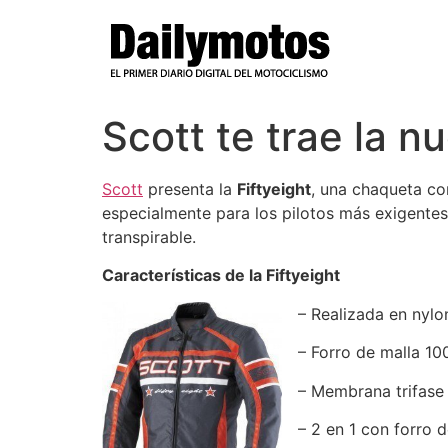
Ir
al
contenido
Scott te trae la n
Scott
presenta la
Fiftyeight
, una chaqueta co
especialmente para los pilotos más exigente
transpirable.
Características de la Fiftyeight
– Realizada en nylo
– Forro de malla 10
– Membrana trifase
– 2 en 1 con forro d