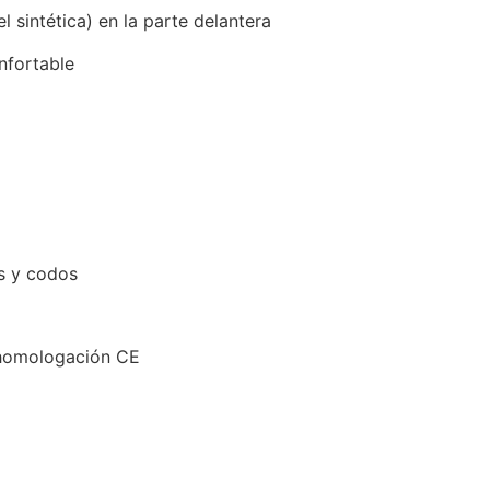
l sintética) en la parte delantera
nfortable
s y codos
 homologación CE