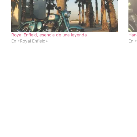
Royal Enfield, esencia de una leyenda
Hand
En «Royal Enfield»
En «