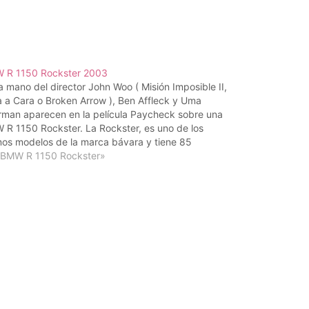
 R 1150 Rockster 2003
a mano del director John Woo ( Misión Imposible II,
 a Cara o Broken Arrow ), Ben Affleck y Uma
man aparecen en la película Paycheck sobre una
R 1150 Rockster. La Rockster, es uno de los
mos modelos de la marca bávara y tiene 85
allos…
«BMW R 1150 Rockster»