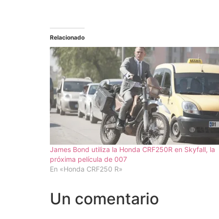
Relacionado
James Bond utiliza la Honda CRF250R en Skyfall, la
próxima película de 007
En «Honda CRF250 R»
Un comentario