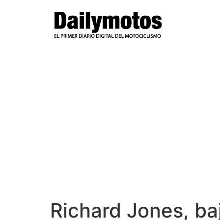
Ir
al
contenido
Richard Jones, baj