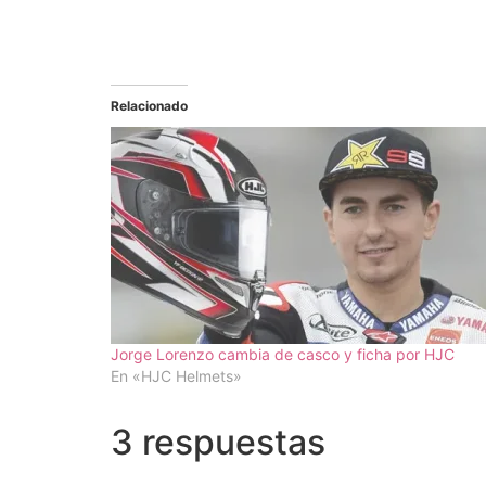
Relacionado
Jorge Lorenzo cambia de casco y ficha por HJC
En «HJC Helmets»
3 respuestas