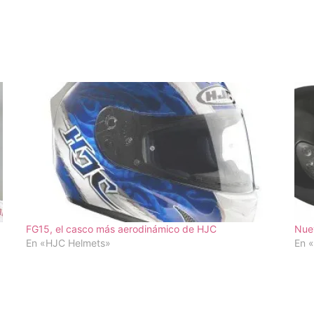
FG15, el casco más aerodinámico de HJC
Nuev
En «HJC Helmets»
En 