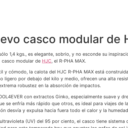
evo casco modular de
ólo 1,4 kgs., es elegante, sobrio, y no esconde su inspiraci
 casco modular de
HJC
, el R-PHA MAX.
til y cómodo, la calota del HJC R-PHA MAX está construida
 ligero por debajo del kilo y medio, ofrecen una alta resis
extrema robustez en la absorción de impactos.
 COOL4EVER con extractos Ginko, especialmente suave y dre
que se enfría más rápido que otros, es ideal para viajes de
ión desvía y expulsa hacia fuera todo el calor y la humeda
ravioleta (UV) del 95 por ciento, el casco tiene sistema de 