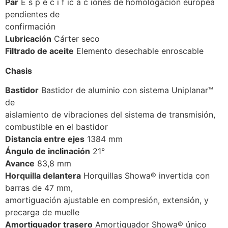
Par
E s p e c i f ic a c iones de homologación europea
pendientes de
confirmación
Lubricación
Cárter seco
Filtrado de aceite
Elemento desechable enroscable
Chasis
Bastidor
Bastidor de aluminio con sistema Uniplanar™
de
aislamiento de vibraciones del sistema de transmisión,
combustible en el bastidor
Distancia entre ejes
1384 mm
Ángulo de inclinación
21°
Avance
83,8 mm
Horquilla delantera
Horquillas Showa® invertida con
barras de 47 mm,
amortiguación ajustable en compresión, extensión, y
precarga de muelle
Amortiguador trasero
Amortiguador Showa® único