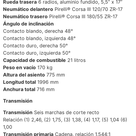
Rueda trasera
6 radios, aluminio fundido, 5,5” x 17”
Neumático delantero
Pirelli® Corsa III 120/70 ZR-17
Neumático trasero
Pirelli® Corsa III 180/55 ZR-17
Ángulo de inclinación
Contacto blando, derecha 48°
Contacto blando, izquierda 48°
Contacto duro, derecha 50°
Contacto duro, izquierda 50°
Capacidad de combustible
21 litros
Peso en vacío
170 kg
Altura del asiento
775 mm
Longitud total
1996 mm
Anchura total
716 mm
Transmisión
Transmisión
Seis marchas de corte recto
Relación (1) 2,46, (2) 1,75, (3) 1,38, (4) 1,17, (5) 1,04 (6)
1,00
Transmisión primaria
Cadena, relación 1,544:1