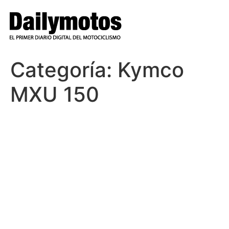
Ir
al
contenido
Categoría:
Kymco
MXU 150