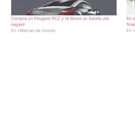
Compra un Peugeot RCZ y te llevas un Satelis ¡de
En o
regalo!
fina
En «Marcas de motos»
En 