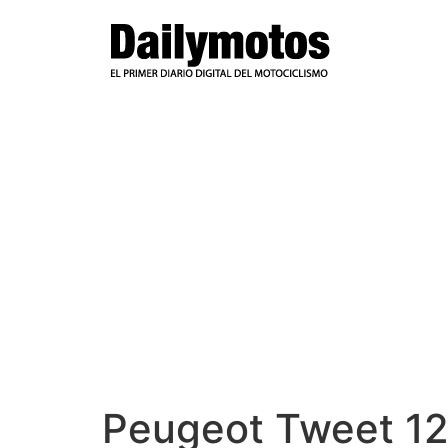
Ir
al
contenido
Peugeot Tweet 1