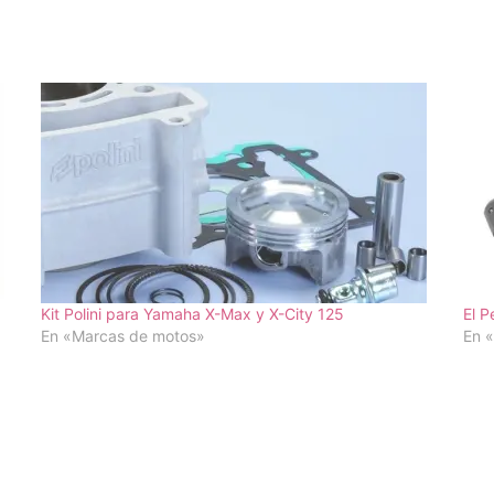
Kit Polini para Yamaha X-Max y X-City 125
El P
En «Marcas de motos»
En 