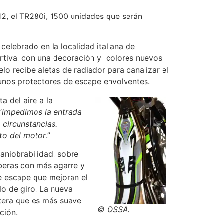
2, el TR280i, 1500 unidades que serán
elebrado en la localidad italiana de
ortiva, con una decoración y colores nuevos
lo recibe aletas de radiador para canalizar el
 unos protectores de escape envolventes.
 del aire a la
“
impedimos la entrada
 circunstancias.
nto del motor
.”
niobrabilidad, sobre
iberas con más agarre y
e escape que mejoran el
lo de giro. La nueva
ntera que es más suave
© OSSA.
ción.