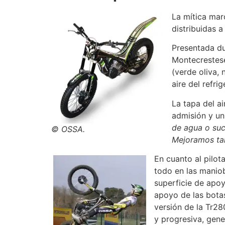
La mítica mar
distribuidas 
Presentada du
Montecrestese
(verde oliva, 
aire del refr
La tapa del a
admisión y un
de agua o suc
© OSSA.
Mejoramos tam
En cuanto al pilot
todo en las maniob
superficie de apo
apoyo de las botas
versión de la Tr28
y progresiva, gene