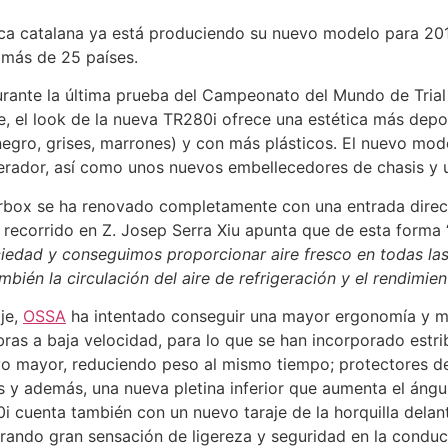
ca catalana ya está produciendo su nuevo modelo para 201
a más de 25 países.
rante la última prueba del Campeonato del Mundo de Trial c
, el look de la nueva TR280i ofrece una estética más dep
negro, grises, marrones) y con más plásticos. El nuevo mode
igerador, así como unos nuevos embellecedores de chasis y
irbox se ha renovado completamente con una entrada directa
 recorrido en Z. Josep Serra Xiu apunta que de esta forma 
iedad y conseguimos proporcionar aire fresco en todas las
bién la circulación del aire de refrigeración y el rendimie
aje,
OSSA
ha intentado conseguir una mayor ergonomía y ma
ras a baja velocidad, para lo que se han incorporado estr
yo mayor, reduciendo peso al mismo tiempo; protectores d
 y además, una nueva pletina inferior que aumenta el ángu
0i cuenta también con un nuevo taraje de la horquilla dela
rando gran sensación de ligereza y seguridad en la conduc