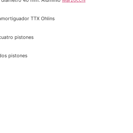
amortiguador TTX Ohlins
cuatro pistones
dos pistones