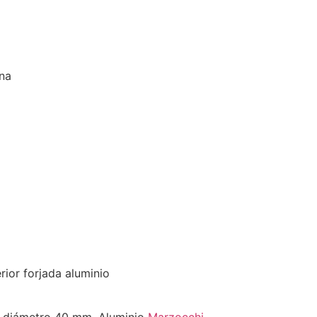
ena
rior forjada aluminio
de diámetro 40 mm. Aluminio
Marzocchi