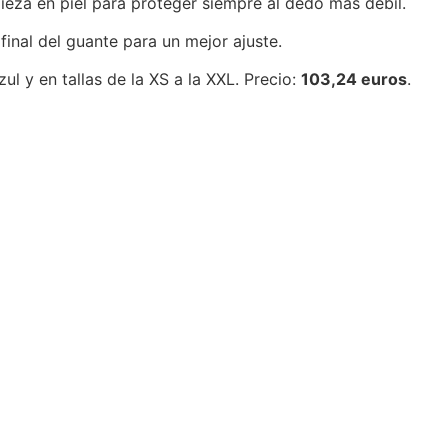
eza en piel para proteger siempre al dedo más débil.
final del guante para un mejor ajuste.
ul y en tallas de la XS a la XXL. Precio:
103,24 euros
.