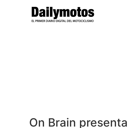
Ir
al
contenido
On Brain present