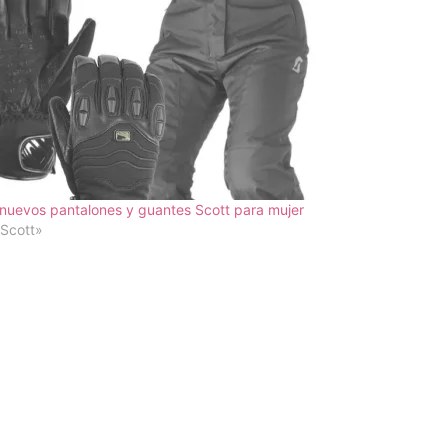
nuevos pantalones y guantes Scott para mujer
Scott»