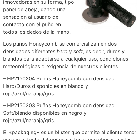
innovadoras en su forma, tipo
panel de abeja, dando una
sensación al usuario de
contacto con el puño en
todos los dedos de la mano.
Los puños Honeycomb se comercializan en dos
densidades diferentes
hard
y
soft
, es decir, duros y
blandos para adaptarse a cualquier uso, condiciones
meteorológicas o exigencia de nuestros clientes.
– HP2150304 Puños Honeycomb con densidad
Hard/Duros disponibles en blanco y
rojo/azul/naranja/gris
– HP2150303 Puños Honeycomb con densidad
Soft/blando disponibles en negro y
rojo/azul/naranja/gris.
El «packaging» es un blister que permite al cliente tener
acceso al tacto del puños sin tener que abrir el blister