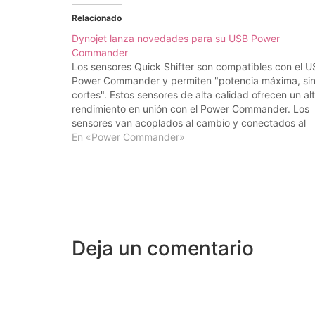
Relacionado
Dynojet lanza novedades para su USB Power
Commander
Los sensores Quick Shifter son compatibles con el 
Power Commander y permiten "potencia máxima, si
cortes". Estos sensores de alta calidad ofrecen un al
rendimiento en unión con el Power Commander. Los
sensores van acoplados al cambio y conectados al
puerto de expansión del Power Commander. Todos l
En «Power Commander»
sensores…
Deja un comentario