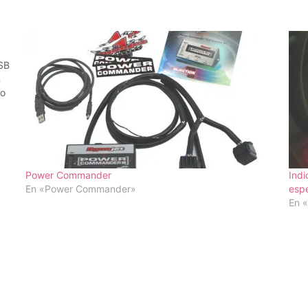
USB
n
to
os
Power Commander
Indi
En «Power Commander»
espe
En «