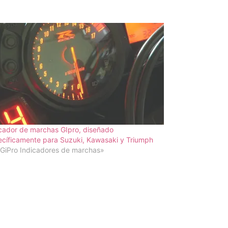
cador de marchas GIpro, diseñado
cíficamente para Suzuki, Kawasaki y Triumph
GiPro Indicadores de marchas»