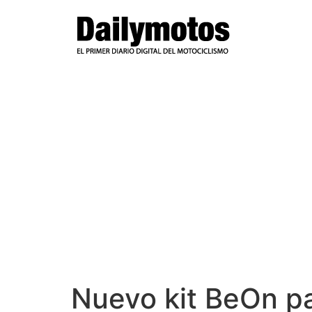
Ir
al
contenido
Nuevo kit BeOn p