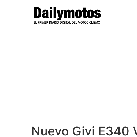
Ir
al
contenido
Nuevo Givi E340 V