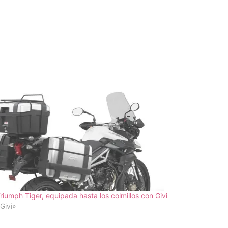
riumph Tiger, equipada hasta los colmillos con Givi
Givi»