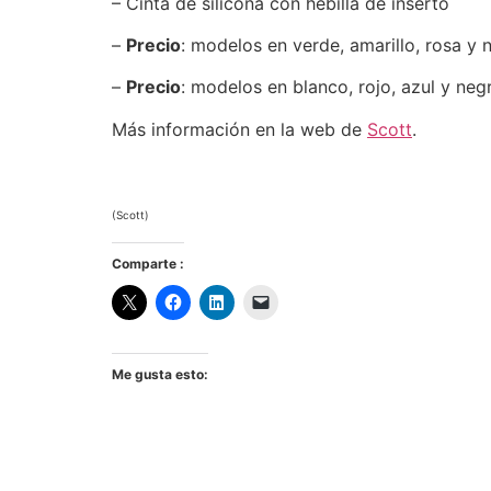
– Cinta de silicona con hebilla de inserto
–
Precio
: modelos en verde, amarillo, rosa y 
–
Precio
: modelos en blanco, rojo, azul y neg
Más información en la web de
Scott
.
(Scott)
Comparte :
Me gusta esto: