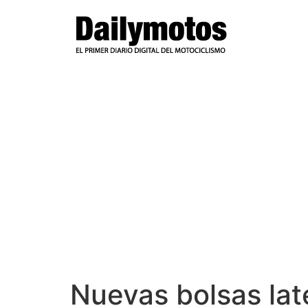
Ir
al
contenido
Nuevas bolsas la