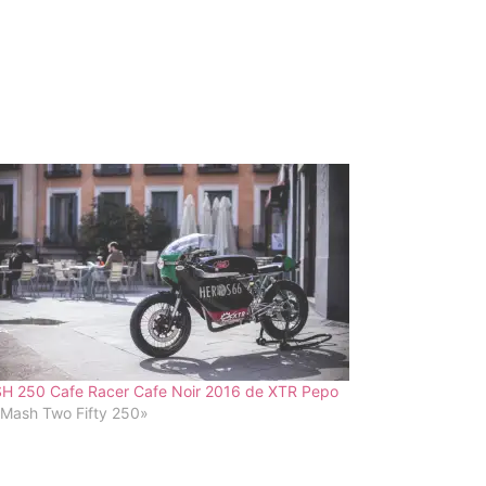
H 250 Cafe Racer Cafe Noir 2016 de XTR Pepo
«Mash Two Fifty 250»