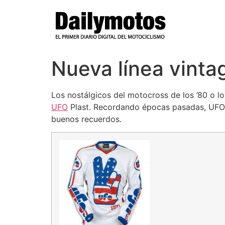
Ir
al
contenido
Nueva línea vinta
Los nostálgicos del motocross de los ’80 o l
UFO
Plast. Recordando épocas pasadas, UFO r
buenos recuerdos.