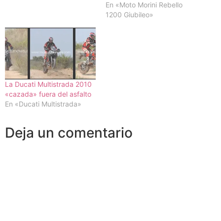
motomorinimotorcycles.eu.
En «Moto Morini Rebello
La Rebello 1200 Giubileo
1200 Giubileo»
estará disponible en tres
configuraciones: Scrambler,
Granpasso y Corsaro
Veloce...
La Ducati Multistrada 2010
«cazada» fuera del asfalto
En «Ducati Multistrada»
Deja un comentario