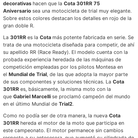
decorativas
hacen que la
Cota 301RR 75
Aniversario
sea una motocicleta de trial muy elegante.
Sobre estos colores destacan los detalles en rojo de la
gran doble R.
La
301RR
es la
Cota
más potente fabricada en serie. Se
trata de una motocicleta diseñada para competir, de ahí
su apellido RR (Race Ready). El modelo cuenta con la
probada experiencia heredada de las máquinas de
competición empleadas por los pilotos Montesa en
el
Mundial de Trial
, de las que adopta la mayor parte
de sus componentes y soluciones técnicas. La
Cota
301RR
es, básicamente, la misma moto con la
que
Gabriel Marcelli
se proclamó campeón del mundo
en el último Mundial de
Trial2
.
Como no podía ser de otra manera, la nueva
Cota
301RR
hereda el motor de la moto que participa en
este campeonato. El motor permanece sin cambios
respecto a su antecesora, que aumentó su cilindrada de