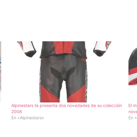
n
Alpinestars te presenta dos novedades de su colección
El m
2008
nove
En «Alpinestars»
En «