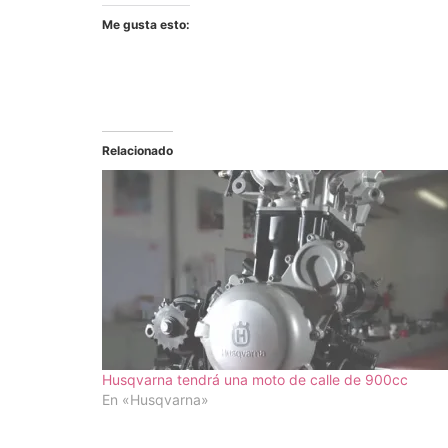
Me gusta esto:
Relacionado
Husqvarna tendrá una moto de calle de 900cc
En «Husqvarna»